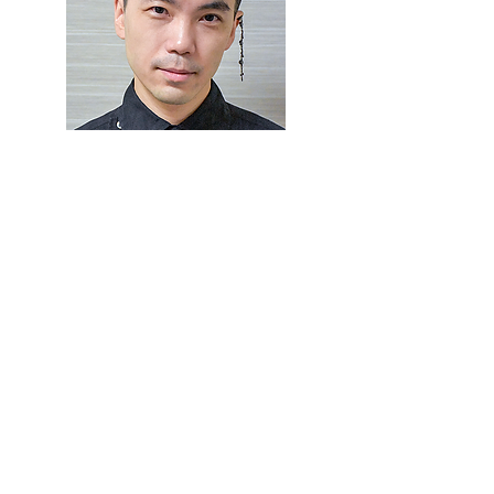
HCD-Net認定 人間中心設計専門家。
担当したウェブサイトが、雑誌のユーザビリテ
ィランキングで国内トップクラスの評価を受け
る。
2016年よりAIシステムのUXデザインを担当。専
門はユーザーエクスペリエンス、情報アーキテ
クチャ、アクセシビリティ。ライター。NPO法
人 人間中心設計推進機構（HCD-Net）理事。
使いやすいプロダクトを作る専門家
翻訳書に『メンタルモデル──ユーザーへの共感
から生まれるUX デザイン戦略』『モバイルフロ
ンティア──よりよいモバイルUXを生み出すた