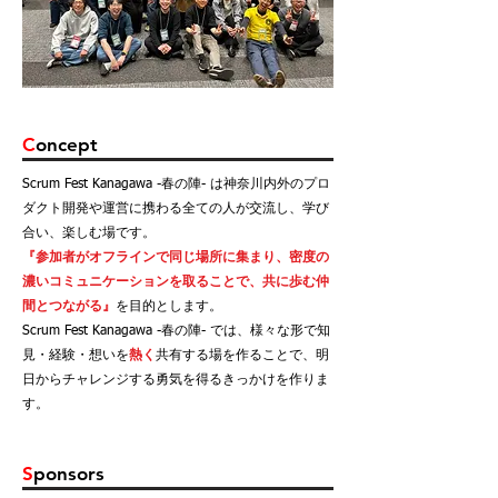
C
oncept
Scrum Fest Kanagawa -春の陣- は神奈川内外のプロ
ダクト開発や運営に携わる全ての人が交流し、学び
合い、楽しむ場です。
『参加者がオフラインで同じ場所に集まり、密度の
濃いコミュニケーションを取ることで、共に歩む仲
間とつながる』
を目的とします。
Scrum Fest Kanagawa -春の陣- では、様々な形で知
見・経験・想いを
熱く
共有する場を作ることで、明
日からチャレンジする勇気を得るきっかけを
作りま
す。
​S
ponsors