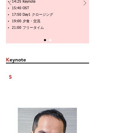
14:25 Keynote
15:40 OST
17:50 Day1 クロージング
19:00 夕食・交流
21:00 フリータイム
K
eynote
S
peaker
日本ウェブデザイン株式会社 代表取締役CEO
羽山 祥樹（はやま よしき）