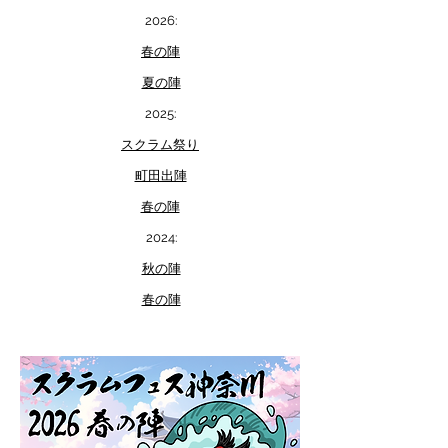
2026:
春の陣
夏の陣
2025:
スクラム祭り
町田出陣
春の陣
2024:
秋の陣
春の陣